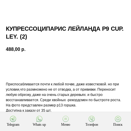
КУПРЕССОЦИПАРИС ЛЕЙЛАНДА Р9 CUP.
LEY. (2)
488,00
р.
В корзину
Приспосабливается почти к любой почве, даже известковой. но при
условии,что размножено не от отводка, а от прививки. Переносит
любую обрезку, даже на очень старых деревьях. и быстро
восстанавливается. Среди хвойных -рекордсмен по быстроте роста.
На фото представлен размер р13 горшка.
Доступна к заказу от 35 шт.
Telegram
Whats up
Меню
Телефон
Поиск