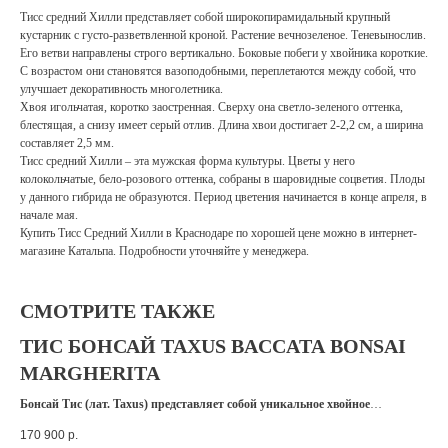
Тисс средний Хилли представляет собой широкопирамидальный крупный
кустарник с густо-разветвленной кроной. Растение вечнозеленое. Теневынослив.
Его ветви направлены строго вертикально. Боковые побеги у хвойника короткие.
С возрастом они становятся вазоподобными, переплетаются между собой, что
улучшает декоративность многолетника.
Хвоя игольчатая, коротко заостренная. Сверху она светло-зеленого оттенка,
блестящая, а снизу имеет серый отлив. Длина хвои достигает 2-2,2 см, а ширина
составляет 2,5 мм.
Тисс средний Хилли – эта мужская форма культуры. Цветы у него
колокольчатые, бело-розового оттенка, собраны в шаровидные соцветия. Плоды
у данного гибрида не образуются. Период цветения начинается в конце апреля, в
начале мая.
Купить Тисс Средний Хилли в Краснодаре по хорошей цене можно в интернет-
магазине Катальпа. Подробности уточняйте у менеджера.
СМОТРИТЕ ТАКЖЕ
ТИС БОНСАЙ TAXUS BACCATA BONSAI
MARGHERITA
Бонсай Тис (лат. Taxus) представляет собой уникальное хвойное
растение. Одной из главных его особенностей является игольчатая хвоя,
170 900
р.
сочетающая в себе сразу два оттенка: темно- и светло-зеленый. Она