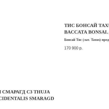
ТИС БОНСАЙ TAX
BACCATA BONSAI
MARGHERITA
Бонсай Тис (лат. Taxus) пре
собой уникальное хвойное
170 900
р.
растение. Одной из главных 
особенностей является игол
сочетающая в себе сразу два
темно- и светло-зеленый. О
располагается на крепких р
ветвях, формирующих объе
с оригинальным силуэтом.
Я СМАРАГД С3 THUJA
CIDENTALIS SMARAGD