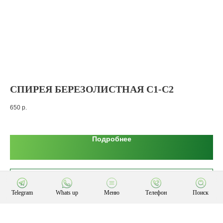
СПИРЕЯ БЕРЕЗОЛИСТНАЯ С1-С2
Л
1,
650
р.
55
Подробнее
В корзину
Telegram
Whats up
Меню
Телефон
Поиск