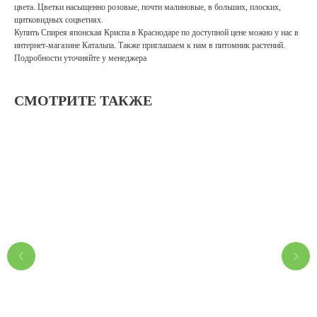
цвета. Цветки насыщенно розовые, почти малиновые, в больших, плоских,
щитковидных соцветиях.
Купить Спирея японская Криспа в Краснодаре по доступной цене можно у нас в
интернет-магазине Катальпа. Также приглашаем к нам в питомник растений.
Подробности уточняйте у менеджера
СМОТРИТЕ ТАКЖЕ
П
5 4