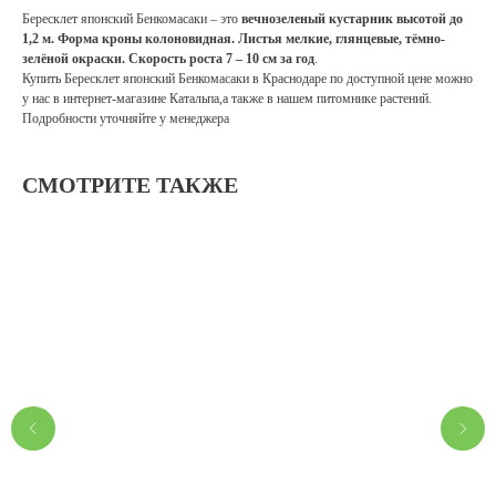
Бересклет японский Бенкомасаки – это
вечнозеленый кустарник высотой до
1,2 м.
Форма кроны колоновидная.
Листья мелкие, глянцевые, тёмно-
зелёной окраски.
Скорость роста 7 – 10 см за год
.
Купить Бересклет японский Бенкомасаки в Краснодаре по доступной цене можно
у нас в интернет-магазине Катальпа,а также в нашем питомнике растений.
Подробности уточняйте у менеджера
СМОТРИТЕ ТАКЖЕ