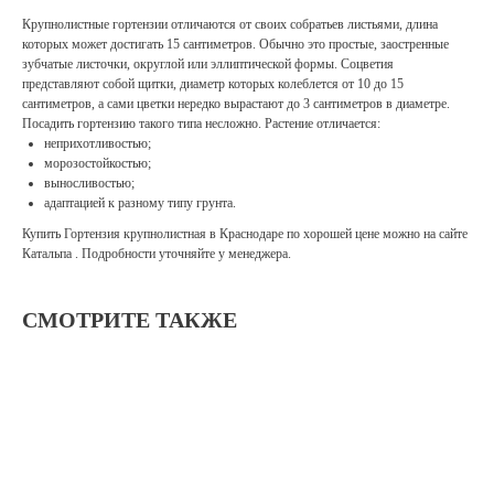
Крупнолистные гортензии отличаются от своих собратьев листьями, длина
которых может достигать 15 сантиметров. Обычно это простые, заостренные
зубчатые листочки, округлой или эллиптической формы. Соцветия
представляют собой щитки, диаметр которых колеблется от 10 до 15
сантиметров, а сами цветки нередко вырастают до 3 сантиметров в диаметре.
Посадить гортензию такого типа несложно. Растение отличается:
неприхотливостью;
морозостойкостью;
выносливостью;
адаптацией к разному типу грунта.
Купить Гортензия крупнолистная в Краснодаре по хорошей цене можно на сайте
Катальпа . Подробности уточняйте у менеджера.
СМОТРИТЕ ТАКЖЕ
П
Ш
7 3