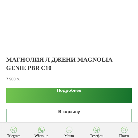
МАГНОЛИЯ Л ДЖЕНИ MAGNOLIA
О
GENIE PBR С10
650
7 900
р.
Подробнее
В корзину
Telegram
Whats up
Меню
Телефон
Поиск