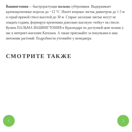
Вашингтония
— быстрорастущая
пальма
субтропиков. Выдерживает
кратковременные морозы до −12 °C. Имеет веерные листья диаметром до 1.5 м
и серый прямой ствол высотой до 30 м. Старые засохшие листья могут не
опадать годами, формируя временами довольно высокую «юбку» на стволе.
Купить ПАЛЬМА ВАШИНГТОНИЯ в Краснодаре по доступной цене можно у
нас в интернет-магазине Катальпа. А также приезжайте за покупками в наш
питомник растений. Подробности уточняйте у менеджера.
СМОТРИТЕ ТАКЖЕ